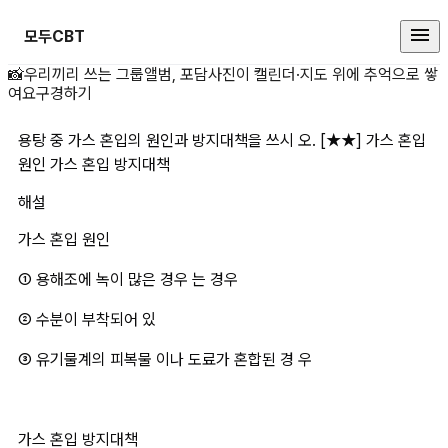
모두CBT
용탕 중 가스 혼입의 원인과 방지대책
📸
우리끼리 쓰는 그룹앨범, 포담
사진이 캘린더·지도 위에 추억으로 쌓
여요
구경하기
용탕 중 가스 혼입의 원인과 방지대책을 쓰시 오. [★★] 가스 혼입 
원인 가스 혼입 방지대책
해설
가스 혼입 원인
① 용해조에 녹이 많은 경우 는 경우
② 수분이 부착되어 있
③ 유기물계의 피복물 이나 도료가 혼합된 경 우
가스 혼입 방지대책