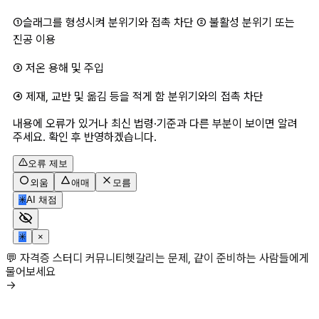
①슬래그를 형성시켜 분위기와 접촉 차단 ② 불활성 분위기 또는 
진공 이용
③ 저온 용해 및 주입
④ 제재, 교반 및 옮김 등을 적게 함 분위기와의 접촉 차단
내용에 오류가 있거나 최신 법령·기준과 다른 부분이 보이면 알려
주세요. 확인 후 반영하겠습니다.
오류 제보
외움
애매
모름
✳
AI 채점
✳
×
💬 자격증 스터디 커뮤니티
헷갈리는 문제, 같이 준비하는 사람들에게
물어보세요
→