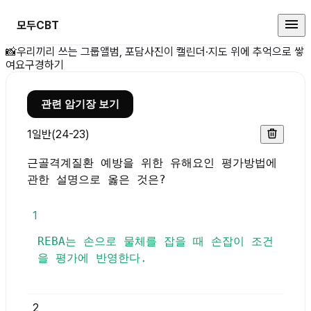
모두CBT
근골격계질환 예방을 위한 유해요인 
📸
우리끼리 쓰는 그룹앨범, 포담
사진이 캘린더·지도 위에 추억으로 쌓
여요
구경하기
관련 암기장 보기
1
일반(24-23)
근골격계질환 예방을 위한 유해요인 평가방법에
관한 설명으로 옳은 것은?
1
REBA는 손으로 물체를 잡을 때 손잡이 조건
을 평가에 반영한다.
2