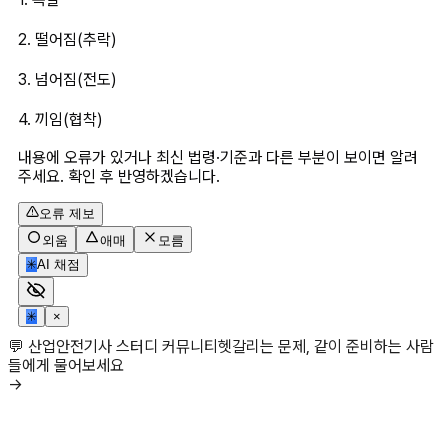
2. 떨어짐(추락)
3. 넘어짐(전도)
4. 끼임(협착)
내용에 오류가 있거나 최신 법령·기준과 다른 부분이 보이면 알려
주세요. 확인 후 반영하겠습니다.
오류 제보
외움
애매
모름
✳
AI 채점
✳
×
💬 산업안전기사 스터디 커뮤니티
헷갈리는 문제, 같이 준비하는 사람
들에게 물어보세요
→