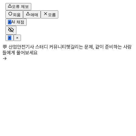
오류 제보
외움
애매
모름
✳
AI 채점
✳
×
💬 산업안전기사 스터디 커뮤니티
헷갈리는 문제, 같이 준비하는 사람
들에게 물어보세요
→