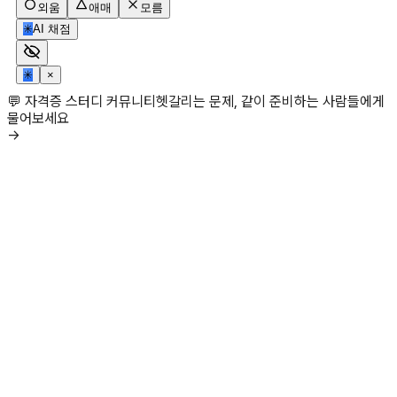
외움
애매
모름
✳
AI 채점
✳
×
💬 자격증 스터디 커뮤니티
헷갈리는 문제, 같이 준비하는 사람들에게
물어보세요
→