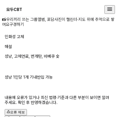
모두CBT
인화성 고체 상세 페이지
📸
우리끼리 쓰는 그룹앨범, 포담
사진이 캘린더·지도 위에 추억으로 쌓
여요
구경하기
인화성 고체
해설
성냥, 고체연료, 번개탄, 바베큐 숯
성냥 1인당 1개 기내반입 가능
내용에 오류가 있거나 최신 법령·기준과 다른 부분이 보이면 알려
주세요. 확인 후 반영하겠습니다.
오류 제보