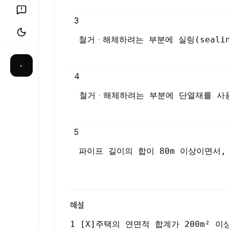
3
철거ᆞ해체하려는 부분에 실링(sealin
·
4
철거ᆞ해체하려는 부분에 단열재를 사용
5
파이프 길이의 합이 80m 이상이면서
해설
1 [X]주택의 연면적 합계가 200m²