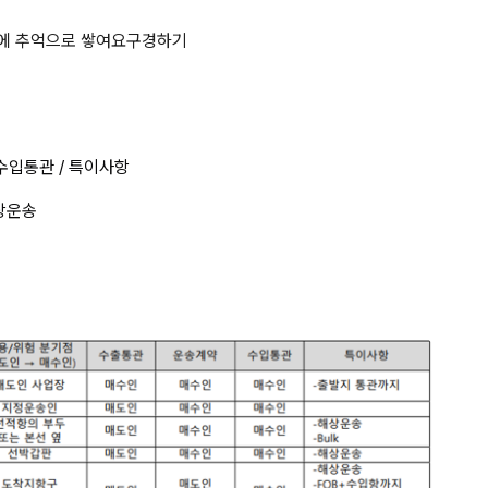
 / 위험 분기점 / 수출통관 / 운송계
에 추억으로 쌓여요
구경하기
 수입통관 / 특이사항
해상운송