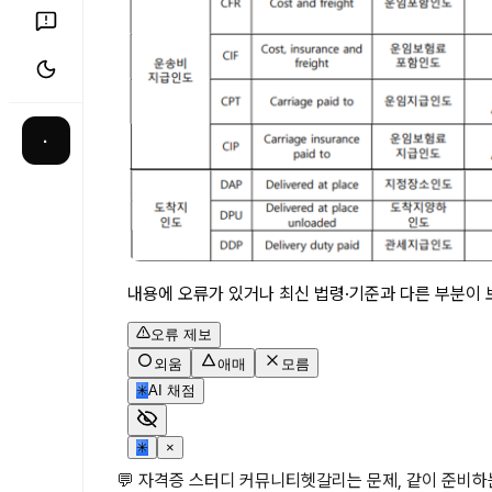
·
내용에 오류가 있거나 최신 법령·기준과 다른 부분이 
오류 제보
외움
애매
모름
✳
AI 채점
✳
×
💬 자격증 스터디 커뮤니티
헷갈리는 문제, 같이 준비