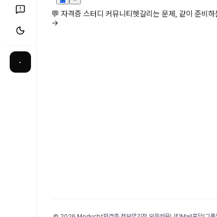
💬 자격증 스터디 커뮤니티
헷갈리는 문제, 같이 준비
→
·
© 2026 Moducbt
자격증 정보
암기장 모음
커뮤니티
Mail
포담(그룹앨