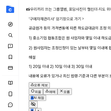
공급원가 등의 가격변동에 따
📸
우리끼리 쓰는 그룹앨범, 포담
사진이 캘린더·지도 위
‘
구매자재관리사
’ 암기장으로 가기
공급원가 등의 가격변동에 따른 하도급대금의 조정 의
1) 중소기업 협동조합은 원 사업자와 몇일 이내 하도
2) 원사업자는 조정신청이 있는 날부터 몇일 이내에 
해설
1) 20일 이내 2) 10일 이내 3) 30일 이내
내용에 오류가 있거나 최신 법령·기준과 다른 부분이 
오류 제보
외움
애매
모름
✳
AI 채점
✳
×