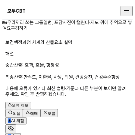
모두CBT
보건행정과정 체계의 산출요소 설명
📸
우리끼리 쓰는 그룹앨범, 포담
사진이 캘린더·지도 위에 추억으로 쌓
여요
구경하기
보건행정과정 체계의 산출요소 설명
해설
중간산출: 효과, 효율, 형평성
최종산출:만족도, 이환율, 사망, 퇴원, 건강증진, 건강수준향상
내용에 오류가 있거나 최신 법령·기준과 다른 부분이 보이면 알려
주세요. 확인 후 반영하겠습니다.
오류 제보
외움
애매
모름
✳
AI 채점