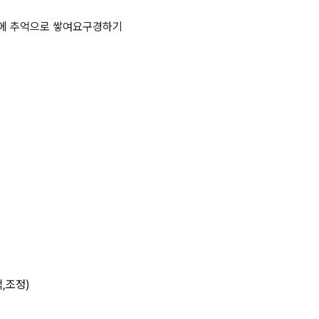
 7단계 상세 페이지
에 추억으로 쌓여요
구경하기
백,조정)