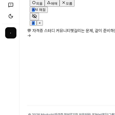
외움
애매
모름
✳
AI 채점
✳
×
💬 자격증 스터디 커뮤니티
헷갈리는 문제, 같이 준비
·
→
© 2026 Moducbt
자격증 정보
암기장 모음
커뮤니티
Mail
포담(그룹앨