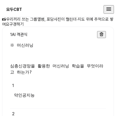
모두CBT
※ 머신러닝심층신경망을 활용한 머
📸
우리끼리 쓰는 그룹앨범, 포담
사진이 캘린더·지도 위에 추억으로 쌓
여요
구경하기
1
AI 객관식
※ 머신러닝
심층신경망을 활용한 머신러닝 학습을 무엇이라
고 하는가?
1
약인공지능
2