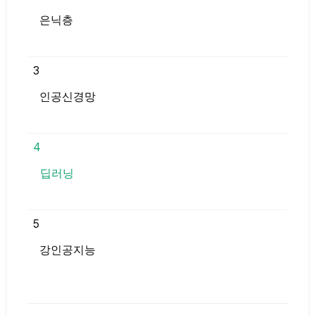
은닉층
3
인공신경망
4
딥러닝
5
강인공지능