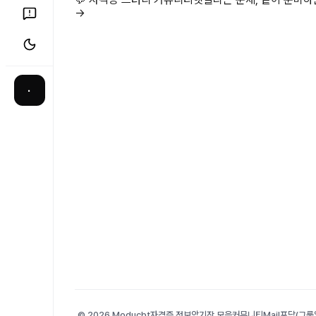
→
·
© 2026 Moducbt
자격증 정보
암기장 모음
커뮤니티
Mail
포담(그룹앨