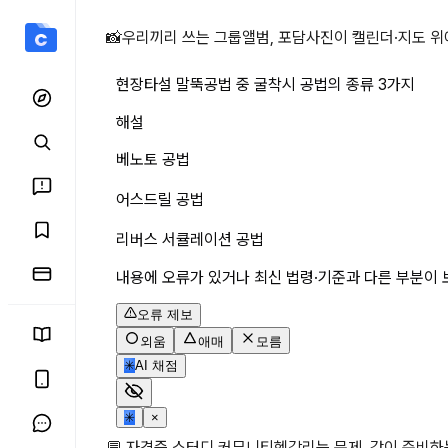
현장타설 말뚝공법 중 굴착시
📸
우리끼리 쓰는 그룹앨범, 포담
사진이 캘린더·지도 위
현장타설 말뚝공법 중 굴착시 공법의 종류 3가지
해설
베노토 공법
어스드릴 공법
리버스 서큘레이션 공법
내용에 오류가 있거나 최신 법령·기준과 다른 부분이 
오류 제보
외움
애매
모름
✳
AI 채점
✳
×
💬 자격증 스터디 커뮤니티
헷갈리는 문제, 같이 준비