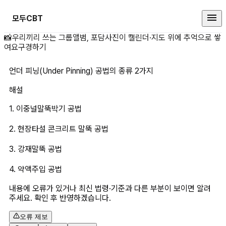
모두CBT
언더 피닝(Under Pinning) 공
📸
우리끼리 쓰는 그룹앨범, 포담
사진이 캘린더·지도 위에 추억으로 쌓
여요
구경하기
언더 피닝(Under Pinning) 공법의 종류 2가지
해설
1. 이중널말뚝박기 공법
2. 현장타설 콘크리트 말뚝 공법
3. 강재말뚝 공법
4. 약액주입 공법
내용에 오류가 있거나 최신 법령·기준과 다른 부분이 보이면 알려
주세요. 확인 후 반영하겠습니다.
오류 제보