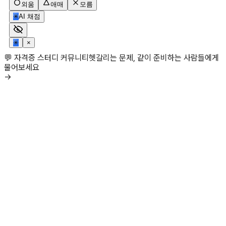
외움
애매
모름
✳
AI 채점
✳
×
💬 자격증 스터디 커뮤니티
헷갈리는 문제, 같이 준비하는 사람들에게
물어보세요
→