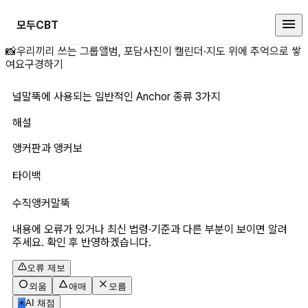
모두CBT
널말뚝에 사용되는 일반적인 Ancho
📸
우리끼리 쓰는 그룹앨범, 포담
사진이 캘린더·지도 위에 추억으로 쌓
여요
구경하기
널말뚝에 사용되는 일반적인 Anchor 종류 3가지
해설
앵커판과 앵커보
타이백
수직앵커말뚝
내용에 오류가 있거나 최신 법령·기준과 다른 부분이 보이면 알려
주세요. 확인 후 반영하겠습니다.
오류 제보
외움
애매
모름
✳
AI 채점