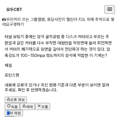
모두CBT
터널 보링기 중에는 암석 굴착공법 
📸
우리끼리 쓰는 그룹앨범, 포담
사진이 캘린더·지도 위에 추억으로 쌓
여요
구경하기
터널 보링기 중에는 암석 굴착공법 중 디스크 커터라고 부르는 주
판알과 같은 커터를 다수 부착한 대원반을 막장면에 눌러 회전하면
서 커터의 쐐기력으로 암면을 갈아서 전단파괴 하는 것이 있다. 압
축강도가 100~150mpa 정도까지의 암석에 적합한 이 기계는?
해설
로빈스형
내용에 오류가 있거나 최신 법령·기준과 다른 부분이 보이면 알려
주세요. 확인 후 반영하겠습니다.
오류 제보
외움
애매
모름
✳
AI 채점