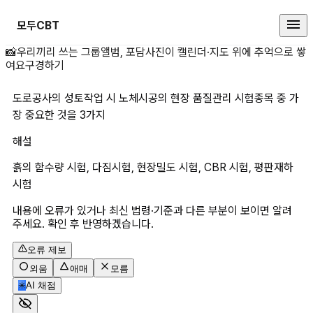
모두CBT
도로공사의 성토작업 시 노체시공의 
📸
우리끼리 쓰는 그룹앨범, 포담
사진이 캘린더·지도 위에 추억으로 쌓
여요
구경하기
도로공사의 성토작업 시 노체시공의 현장 품질관리 시험종목 중 가
장 중요한 것을 3가지
해설
흙의 함수량 시험, 다짐시험, 현장밀도 시험, CBR 시험, 평판재하
시험
내용에 오류가 있거나 최신 법령·기준과 다른 부분이 보이면 알려
주세요. 확인 후 반영하겠습니다.
오류 제보
외움
애매
모름
✳
AI 채점