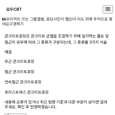
모두CBT
콘크리트포장은 콘크리트 균열을 조절
📸
우리끼리 쓰는 그룹앨범, 포담
사진이 캘린더·지도 위에 추억으로 쌓
여요
구경하기
콘크리트포장은 콘크리트 균열을 조절하기 위해 설치하는 줄눈 및 
철근의 유무에 따라 그 종류가 구분되는데, 그 종류를 3가지 서술
해설
무근 콘크리트포장
철근 콘크리트포장
연속철근 콘크리트포장
프리스트레스 콘크리트포장
내용에 오류가 있거나 최신 법령·기준과 다른 부분이 보이면 알려
주세요. 확인 후 반영하겠습니다.