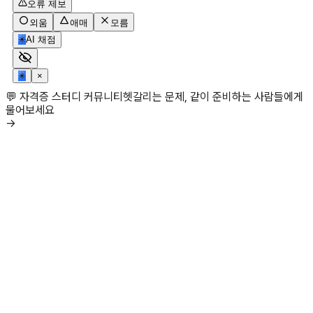
오류 제보
외움
애매
모름
✳
AI 채점
✳
×
💬 자격증 스터디 커뮤니티
헷갈리는 문제, 같이 준비하는 사람들에게
물어보세요
→