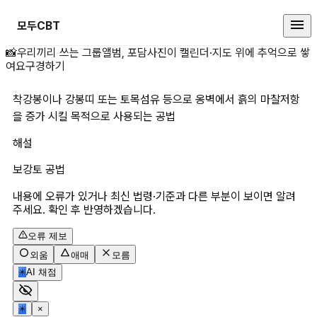
모두CBT
착강봉이나 강봉띠 또는 토목섬유 
📸
우리끼리 쓰는 그룹앨범, 포담
사진이 캘린더·지도 위에 추억으로 쌓
여요
구경하기
착강봉이나 강봉띠 또는 토목섬유 등으로 옹벽에서 흙의 마찰저항
을 증가 시킬 목적으로 사용되는 공법
해설
보강토 공법
내용에 오류가 있거나 최신 법령·기준과 다른 부분이 보이면 알려
주세요. 확인 후 반영하겠습니다.
오류 제보
외움
애매
모름
✳
AI 채점
✳
×