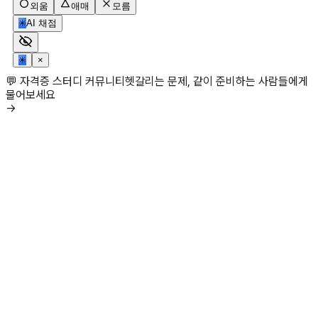
외움
애매
모름
✳
AI 채점
✳
×
💬 자격증 스터디 커뮤니티
헷갈리는 문제, 같이 준비하는 사람들에게
물어보세요
→