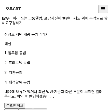
모두CBT
점성토 지반 개량 공법 4가지 상세
📸
우리끼리 쓰는 그룹앨범, 포담
사진이 캘린더·지도 위에 추억으로 쌓
여요
구경하기
점성토 지반 개량 공법 4가지
해설
1. 침투압 공법
2. 프리로딩 공법
3. 치환공법
4. 쇄석말뚝 공법
내용에 오류가 있거나 최신 법령·기준과 다른 부분이 보이면 알려
주세요. 확인 후 반영하겠습니다.
오류 제보