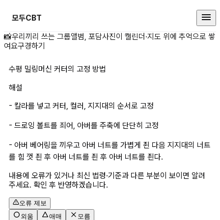
모두CBT
수평 밀링머신 커터의 고정 방법 상
📸
우리끼리 쓰는 그룹앨범, 포담
사진이 캘린더·지도 위에 추억으로 쌓
여요
구경하기
수평 밀링머신 커터의 고정 방법
해설
- 칼라를 넣고 커터, 컬러, 지지대의 순서로 고정
- 드로잉 볼트를 죄어, 아버를 주축에 단단히 고정
- 아버 베어링을 끼우고 아버 너트를 가볍게 죈 다음 지지대의 너트
를 힘 껏 죈 후 아버 너트를 죈 후 아버 너트를 죈다.
내용에 오류가 있거나 최신 법령·기준과 다른 부분이 보이면 알려
주세요. 확인 후 반영하겠습니다.
오류 제보
외움
애매
모름