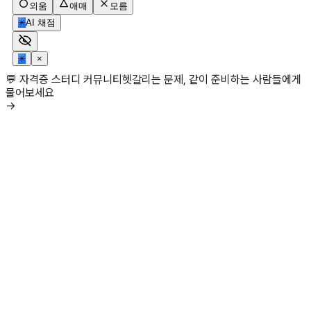
외움
애매
모름
✳
AI 채점
✳
×
💬 자격증 스터디 커뮤니티
헷갈리는 문제, 같이 준비하는 사람들에게
물어보세요
→