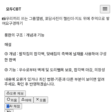
모두CBT
풍판의 구조 : 개념과 기능 상세 페
📸
우리끼리 쓰는 그룹앨범, 포담
사진이 캘린더·지도 위에 추억으로 쌓
여요
구경하기
풍판의 구조 : 개념과 기능
해설
① 개념 : 팔작집의 합각벽, 맞배집의 측벽에 널재를 사용하여 구성
한 판벽
② 기능 : 우수로부터 벽체 및 도리뺄목 보호, 합각벽 마감, 의장성
내용에 오류가 있거나 최신 법령·기준과 다른 부분이 보이면 알려
주세요. 확인 후 반영하겠습니다.
오류 제보
외움
애매
모름
✳
AI 채점