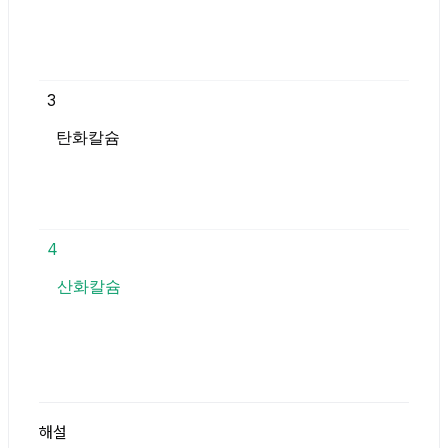
3
탄화칼슘
4
산화칼슘
해설