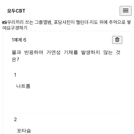
모두CBT
물과 반응하여 가연성 기체를 발생하
📸
우리끼리 쓰는 그룹앨범, 포담
사진이 캘린더·지도 위에 추억으로 쌓
여요
구경하기
1
예제 6
물과 반응하여 가연성 기체를 발생하지 않는 것
은?
1
나트륨
2
포타슘