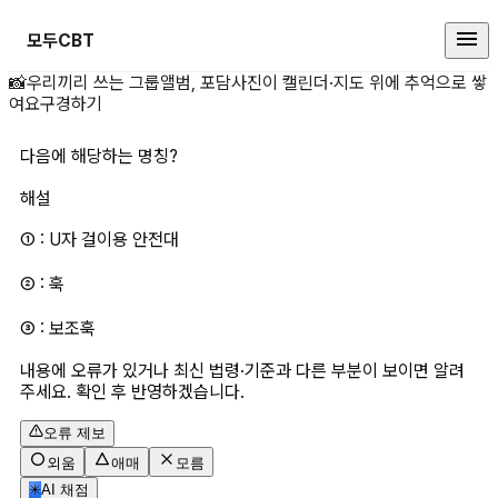
모두CBT
다음에 해당하는 명칭? 상세 페이지
📸
우리끼리 쓰는 그룹앨범, 포담
사진이 캘린더·지도 위에 추억으로 쌓
여요
구경하기
다음에 해당하는 명칭?
해설
① : U자 걸이용 안전대
② : 훅
③ : 보조훅
내용에 오류가 있거나 최신 법령·기준과 다른 부분이 보이면 알려
주세요. 확인 후 반영하겠습니다.
오류 제보
외움
애매
모름
✳
AI 채점