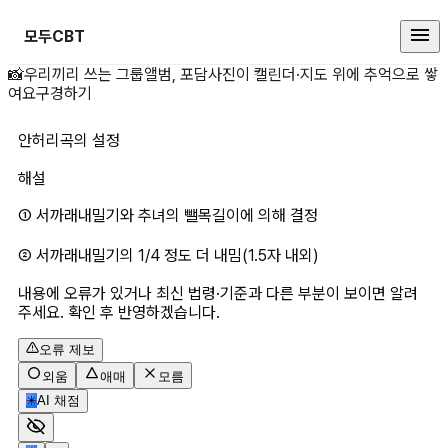
모두CBT
안허리곡의 설정 상세 페이지
📸
우리끼리 쓰는 그룹앨범, 포담
사진이 캘린더·지도 위에 추억으로 쌓
여요
구경하기
안허리곡의 설정
해설
① 서까래내밀기와 추녀의 뺄목길이에 의해 결정
② 서까래내밀기의 1/4 정도 더 내밈(1.5자 내외)
내용에 오류가 있거나 최신 법령·기준과 다른 부분이 보이면 알려
주세요. 확인 후 반영하겠습니다.
오류 제보
외움
애매
모름
✳
AI 채점