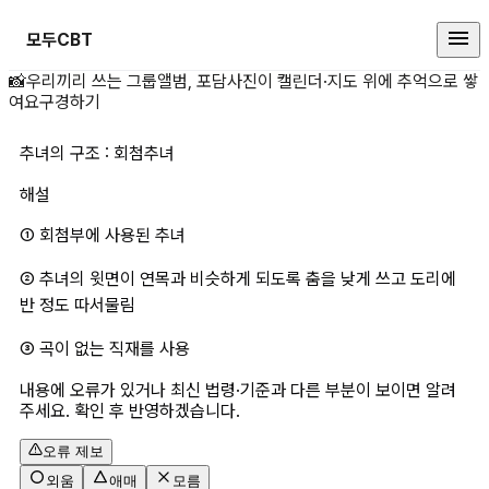
모두CBT
추녀의 구조 : 회첨추녀 상세 페이지
📸
우리끼리 쓰는 그룹앨범, 포담
사진이 캘린더·지도 위에 추억으로 쌓
여요
구경하기
추녀의 구조 : 회첨추녀
해설
① 회첨부에 사용된 추녀
② 추녀의 윗면이 연목과 비슷하게 되도록 춤을 낮게 쓰고 도리에 
반 정도 따서물림
③ 곡이 없는 직재를 사용
내용에 오류가 있거나 최신 법령·기준과 다른 부분이 보이면 알려
주세요. 확인 후 반영하겠습니다.
오류 제보
외움
애매
모름