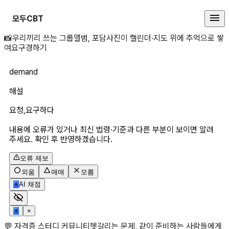
모두CBT
demand 상세 페이지
📸
우리끼리 쓰는 그룹앨범, 포담
사진이 캘린더·지도 위에 추억으로 쌓
여요
구경하기
demand
해설
요청,요구하다
내용에 오류가 있거나 최신 법령·기준과 다른 부분이 보이면 알려
주세요. 확인 후 반영하겠습니다.
오류 제보
외움
애매
모름
✳
AI 채점
✳
×
💬 자격증 스터디 커뮤니티
헷갈리는 문제, 같이 준비하는 사람들에게