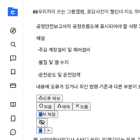
공정안전보고서의 공정흐름도
📸
우리끼리 쓰는 그룹앨범, 포담
사진이 캘린더·지도 위
공정안전보고서의 공정흐름도에 표시되어야 할 사항 
해설
 ·주요 계장설비 및 제어설비
 ·물질 및 열 수지
 ·운전온도 및 운전압력
내용에 오류가 있거나 최신 법령·기준과 다른 부분이 
오류 제보
외움
애매
모름
✳
AI 채점
✳
×
💬 산업안전산업기사 스터디 커뮤니티
헷갈리는 문제,