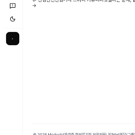
→
·
© 2026 Moducbt
자격증 정보
암기장 모음
커뮤니티
Mail
포담(그룹앨