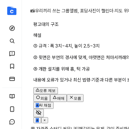
평고대의 구조 상세 페이지
📸
우리끼리 쓰는 그룹앨범, 포담
사진이 캘린더·지도 위
평고대의 구조
해설
① 규격 : 폭 3치~4치, 높이 2.5~3치
② 윗면은 부연의 경사에 맞게, 아랫면은 처마서까래의
③ 개판 설치를 위해 홈, 턱 가공
내용에 오류가 있거나 최신 법령·기준과 다른 부분이 
오류 제보
외움
애매
모름
✳
AI 채점
✳
×
💬 자격증 스터디 커뮤니티
헷갈리는 문제, 같이 준비