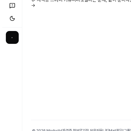
→
·
© 2026 Moducbt
자격증 정보
암기장 모음
커뮤니티
Mail
포담(그룹앨