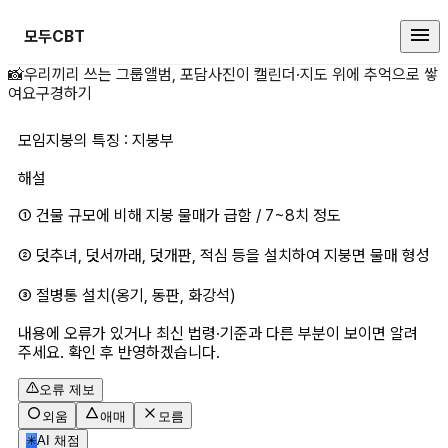
모두CBT
모임지붕의 특징 : 지붕부 상세 페
📸
우리끼리 쓰는 그룹앨범, 포담
사진이 캘린더·지도 위에 추억으로 쌓
여요
구경하기
모임지붕의 특징 : 지붕부
해설
① 건물 규모에 비해 지붕 물매가 급함 / 7~8치 정도
② 덧추녀, 덧서까래, 덧개판, 적심 등을 설치하여 지붕면 물매 형성
③ 절병통 설치(옹기, 동판, 화강석)
내용에 오류가 있거나 최신 법령·기준과 다른 부분이 보이면 알려
주세요. 확인 후 반영하겠습니다.
오류 제보
외움
애매
모름
✳
AI 채점