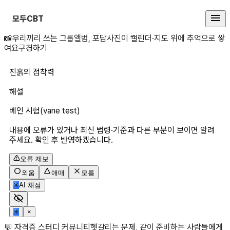
모두CBT
진흙의 점착력 상세 페이지
📸
우리끼리 쓰는 그룹앨범, 포담
사진이 캘린더·지도 위에 추억으로 쌓
여요
구경하기
진흙의 점착력
해설
베인 시험(vane test)
내용에 오류가 있거나 최신 법령·기준과 다른 부분이 보이면 알려
주세요. 확인 후 반영하겠습니다.
오류 제보
외움
애매
모름
✳
AI 채점
✳
×
💬 자격증 스터디 커뮤니티
헷갈리는 문제, 같이 준비하는 사람들에게