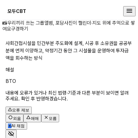
모두CBT
사회간접시설을 민간부분 주도화에 설
📸
우리끼리 쓰는 그룹앨범, 포담
사진이 캘린더·지도 위에 추억으로 쌓
여요
구경하기
사회간접시설을 민간부분 주도화에 설계, 시공 후 소유권을 공공부
분에 먼저 이양하고, 약정기간 동안 그 시설물을 운영하여 투자금
액을 회수하는 방식
해설
BTO
내용에 오류가 있거나 최신 법령·기준과 다른 부분이 보이면 알려
주세요. 확인 후 반영하겠습니다.
오류 제보
외움
애매
모름
✳
AI 채점