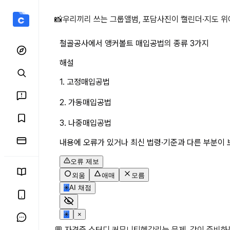
철골공사에서 앵커볼트 매입
📸
우리끼리 쓰는 그룹앨범, 포담
사진이 캘린더·지도 위
철골공사에서 앵커볼트 매입공법의 종류 3가지
해설
1. 고정매입공법
2. 가동매입공법
3. 나중매입공법
내용에 오류가 있거나 최신 법령·기준과 다른 부분이 
오류 제보
외움
애매
모름
✳
AI 채점
✳
×
💬 자격증 스터디 커뮤니티
헷갈리는 문제, 같이 준비