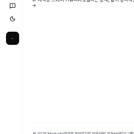
→
·
© 2026 Moducbt
자격증 정보
암기장 모음
커뮤니티
Mail
포담(그룹앨