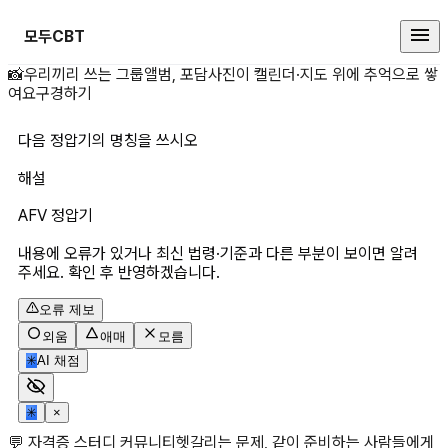
모두CBT
다음 정압기의 명칭을 쓰시오 상세
📸
우리끼리 쓰는 그룹앨범, 포담
사진이 캘린더·지도 위에 추억으로 쌓
여요
구경하기
다음 정압기의 명칭을 쓰시오
해설
AFV 정압기
내용에 오류가 있거나 최신 법령·기준과 다른 부분이 보이면 알려
주세요. 확인 후 반영하겠습니다.
오류 제보
외움
애매
모름
✳
AI 채점
✳
×
💬 자격증 스터디 커뮤니티
헷갈리는 문제, 같이 준비하는 사람들에게