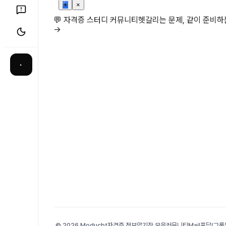
✳
×
💬 자격증 스터디 커뮤니티
헷갈리는 문제, 같이 준비
→
·
© 2026 Moducbt
자격증 정보
암기장 모음
커뮤니티
Mail
포담(그룹앨