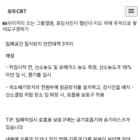
모두CBT
밀폐공간 질식방지 안전대책 3가지
📸
우리끼리 쓰는 그룹앨범, 포담
사진이 캘린더·지도 위에 추억으로 쌓
여요
구경하기
밀폐공간 질식방지 안전대책 3가지
해설
- 작업시작 전, 산소농도 및 유해가스 농도 측정, 산소농도가 18%
미만 일 시, 환기를 실시
- 국소배기장치의 전원부에 잠금장치를 설치하고, 감시인을 배치 - 
산소결핍 위험 장소 입·퇴장 시, 호흡용 보호구 착용
TIP. 밀폐작업시 호흡용 보호구에는 공기호흡기와 송기마스크가 
있습니다
내용에 오류가 있거나 최신 법령·기준과 다른 부분이 보이면 알려