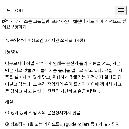
모두CBT
4. 동영상의 위험요인 2가지만 쓰시
📸
우리끼리 쓰는 그룹앨범, 포담
사진이 캘린더·지도 위에 추억으로 쌓
여요
구경하기
4. 동영상의 위험요인 2가지만 쓰시오. (4점)
[동영상]
야구모자에 장발 작업자가 인쇄용 윤전기 롤러 시동을 켜고, 빙글
빙글 서로 맞물려서 돌아가는 롤러를 걸레로 닦고 있다. 닦을 때 체
중을 실어서 힘 있게 닦고, 위험하게 맞물리는 지점까지 걸레를 집
어넣고 닦는다. 그 순간 작업자의 손이 롤러기 사이에 끼어서 사고
를 당하고 사고 발생 후 전원을 차단하고 손을 빼낸다. 
해설
① 정비 등의 작업 시의 운전정지하지 않음.
② 방호장치 (울 또는 가이드롤러(guide roller) 등 ) 가 설치되지 