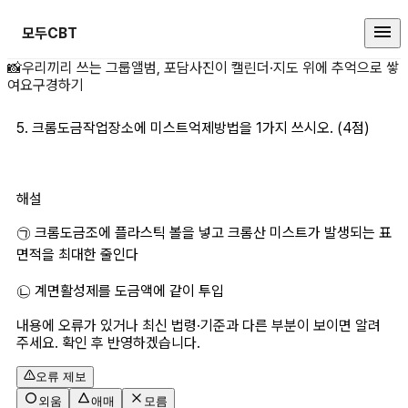
모두CBT
5. 크롬도금작업장소에 상세 페이지
📸
우리끼리 쓰는 그룹앨범, 포담
사진이 캘린더·지도 위에 추억으로 쌓
여요
구경하기
5. 크롬도금작업장소에 미스트억제방법을 1가지 쓰시오. (4점)
해설
㉠ 크롬도금조에 플라스틱 볼을 넣고 크롬산 미스트가 발생되는 표
면적을 최대한 줄인다
㉡ 계면활성제를 도금액에 같이 투입
내용에 오류가 있거나 최신 법령·기준과 다른 부분이 보이면 알려
주세요. 확인 후 반영하겠습니다.
오류 제보
외움
애매
모름