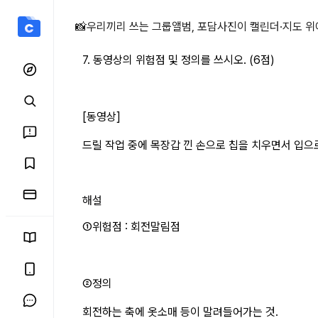
7. 동영상의 위험점 상세 
📸
우리끼리 쓰는 그룹앨범, 포담
사진이 캘린더·지도 위
7. 동영상의 위험점 및 정의를 쓰시오. (6점)
[동영상]
드릴 작업 중에 목장갑 낀 손으로 칩을 치우면서 입으로
해설
①위험점 : 회전말림점
②정의
회전하는 축에 옷소매 등이 말려들어가는 것.