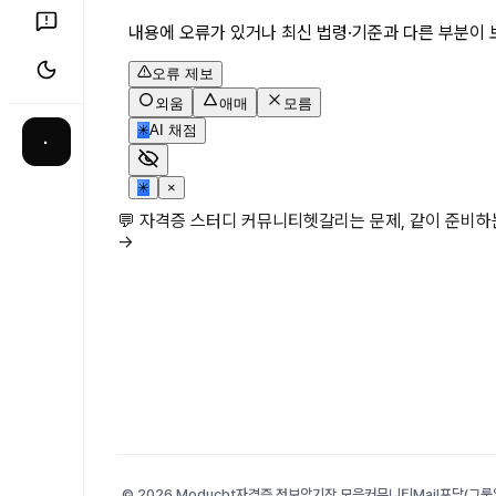
내용에 오류가 있거나 최신 법령·기준과 다른 부분이 
오류 제보
외움
애매
모름
✳
AI 채점
·
✳
×
💬 자격증 스터디 커뮤니티
헷갈리는 문제, 같이 준비
→
© 2026 Moducbt
자격증 정보
암기장 모음
커뮤니티
Mail
포담(그룹앨