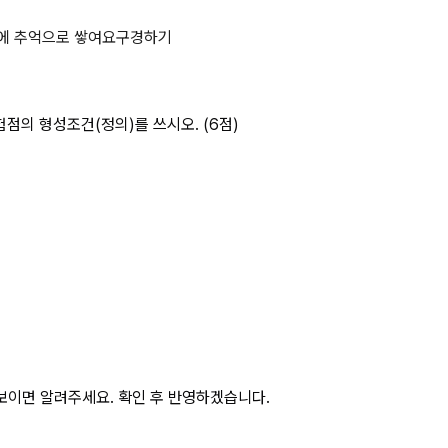
 (가) 위험점의 종류과 (나) 해당 위
에 추억으로 쌓여요
구경하기
험점의 형성조건(정의)를 쓰시오. (6점)​
보이면 알려주세요. 확인 후 반영하겠습니다.