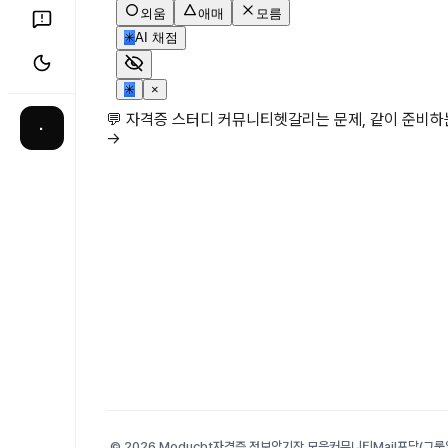
외움
애매
모름
✳
AI 채점
✳
×
💬 자격증 스터디 커뮤니티
헷갈리는 문제, 같이 준비
·
→
© 2026 Moducbt
자격증 정보
암기장 모음
커뮤니티
Mail
포담(그룹앨