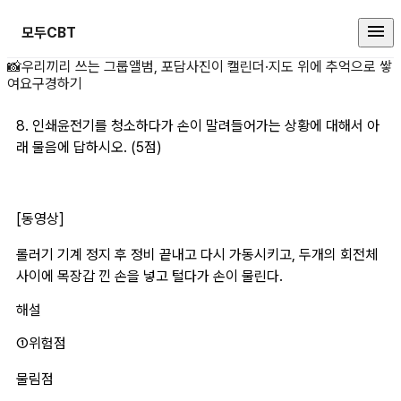
모두CBT
8. 인쇄윤전기를 청소 상세 페이지
📸
우리끼리 쓰는 그룹앨범, 포담
사진이 캘린더·지도 위에 추억으로 쌓
여요
구경하기
8. 인쇄윤전기를 청소하다가 손이 말려들어가는 상황에 대해서 아
래 물음에 답하시오. (5점)
[동영상]
롤러기 기계 정지 후 정비 끝내고 다시 가동시키고, 두개의 회전체 
사이에 목장갑 낀 손을 넣고 털다가 손이 물린다.
해설
①위험점 
물림점 