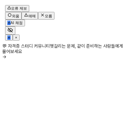
오류 제보
외움
애매
모름
✳
AI 채점
✳
×
💬 자격증 스터디 커뮤니티
헷갈리는 문제, 같이 준비하는 사람들에게
물어보세요
→