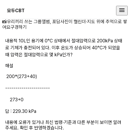
모두CBT
내용적 10L인 용기에 0°C 상태에
📸
우리끼리 쓰는 그룹앨범, 포담
사진이 캘린더·지도 위에 추억으로 쌓
여요
구경하기
내용적 10L인 용기에 0°C 상태에서 절대압력으로 200kPa 상태
로 기체가 충전되어 있다. 이후 온도가 상승되어 40°C가 되었을 
때 압력은 절대압력으로 몇 kPa인가?
해설
 200*(273+40)
----------------------
    273+0
답 : 229.30 kPa
내용에 오류가 있거나 최신 법령·기준과 다른 부분이 보이면 알려
주세요. 확인 후 반영하겠습니다.