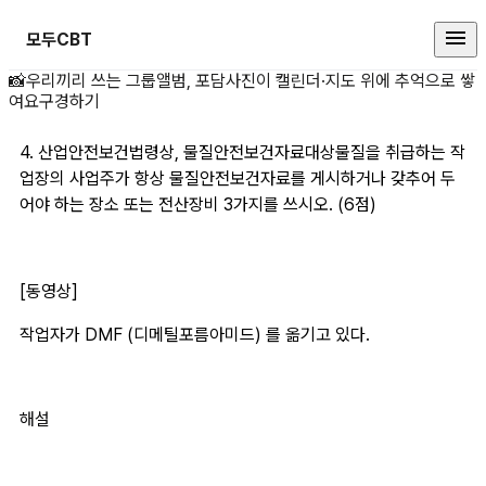
모두CBT
4. 산업안전보건법령상 상세 페이
📸
우리끼리 쓰는 그룹앨범, 포담
사진이 캘린더·지도 위에 추억으로 쌓
여요
구경하기
4. 산업안전보건법령상, 물질안전보건자료대상물질을 취급하는 작
업장의 사업주가 항상 물질안전보건자료를 게시하거나 갖추어 두
어야 하는 장소 또는 전산장비 3가지를 쓰시오. (6점) 
[동영상] 
작업자가 DMF (디메틸포름아미드) 를 옮기고 있다. 
해설