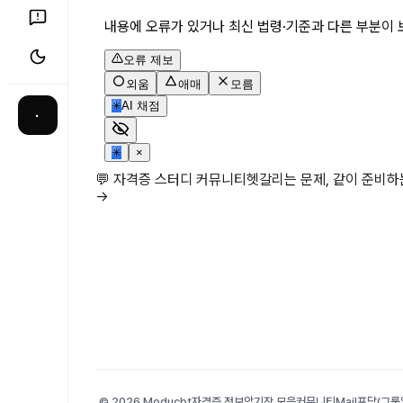
내용에 오류가 있거나 최신 법령·기준과 다른 부분이 
오류 제보
외움
애매
모름
✳
AI 채점
·
✳
×
💬 자격증 스터디 커뮤니티
헷갈리는 문제, 같이 준비
→
© 2026 Moducbt
자격증 정보
암기장 모음
커뮤니티
Mail
포담(그룹앨