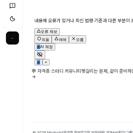
내용에 오류가 있거나 최신 법령·기준과 다른 부분이 
오류 제보
·
외움
애매
모름
✳
AI 채점
✳
×
💬 자격증 스터디 커뮤니티
헷갈리는 문제, 같이 준비
→
© 2026 Moducbt
자격증 정보
암기장 모음
커뮤니티
Mail
포담(그룹앨