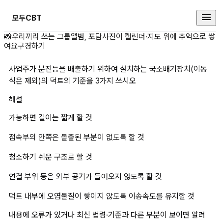
모두CBT
사업주가 분진등을 배출하기 위하여
📸
우리끼리 쓰는 그룹앨범, 포담
사진이 캘린더·지도 위에 추억으로 쌓
여요
구경하기
사업주가 분진등을 배출하기 위하여 설치하는 국소배기장치(이동
식은 제외)의 덕트의 기준을 3가지 쓰시오
해설
가능하면 길이는 짧게 할 것
접속부의 안쪽은 돌출된 부분이 없도록 할 것
청소하기 쉬운 구조로 할 것
연결 부위 등은 외부 공기가 들어오지 않도록 할 것
덕트 내부에 오염물질이 쌓이지 않도록 이송속도를 유지할 것
내용에 오류가 있거나 최신 법령·기준과 다른 부분이 보이면 알려