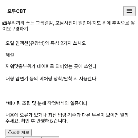
모두CBT
오일 인젝션(유압법)의 특성 2가지
📸
우리끼리 쓰는 그룹앨범, 포담
사진이 캘린더·지도 위에 추억으로 쌓
여요
구경하기
오일 인젝션(유압법)의 특성 2가지 쓰시오
해설
끼워맞춤부위가 테이퍼로 되어있는 곳에 쓰인다
대형 압연기 등의 베어링 장착/탈착 시 사용한다
*베어링 조립 및 분해 작업방식의 일종이다
내용에 오류가 있거나 최신 법령·기준과 다른 부분이 보이면 알려
주세요. 확인 후 반영하겠습니다.
오류 제보