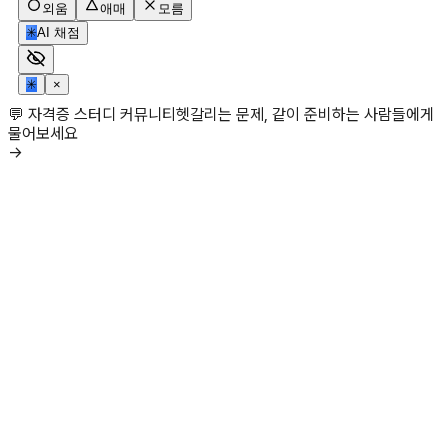
외움
애매
모름
✳
AI 채점
✳
×
💬 자격증 스터디 커뮤니티
헷갈리는 문제, 같이 준비하는 사람들에게
물어보세요
→