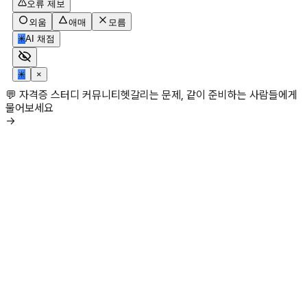
오류 제보
외움
애매
모름
✳
AI 채점
✳
×
💬 자격증 스터디 커뮤니티
헷갈리는 문제, 같이 준비하는 사람들에게
물어보세요
→