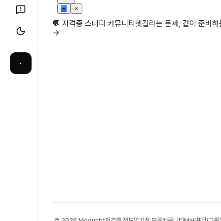
✳
×
💬 자격증 스터디 커뮤니티
헷갈리는 문제, 같이 준비
→
·
© 2026 Moducbt
자격증 정보
암기장 모음
커뮤니티
Mail
포담(그룹앨